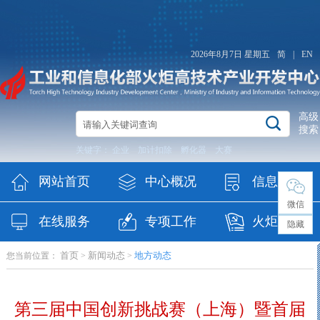
2026年8月7日 星期五
简
|
EN
高级
搜索
关键字：
企业
加计扣除
孵化器
大赛
网站首页
中心概况
信息公开
微信
在线服务
专项工作
火炬党委
隐藏
首页
新闻动态
地方动态
您当前位置：
>
>
（纪委）
第三届中国创新挑战赛（上海）暨首届