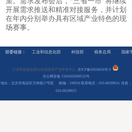
策。需求发布会后，“三省一市”将继续
开展需求推送和精准对接服务，并计划
在年内分别举办具有区域产业特色的现
场赛事。
部委链接：
工业和信息化部
科技部
税务总局
国家
工业和信息化部火炬高技术产业开发中心
京ICP备05034026号-9
京公网安备 11010202000532号
地址：北京市海淀区万寿路27号院 邮编：100036 联系电话：010-68209024 传真：
010-68209025