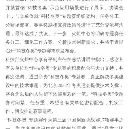
并就首钢
“
科技冬奥
”
示范应用场景进行了展示。协调会
上，
与会单位就
“
科技冬奥
”
专题赛组织架构、任务分工、
分赛场部署、赛事奖励和支持政策等进行了充分交流与沟
通，最终达成了共识。
下一步，火炬中心将明确专题赛任
务分工、细化工作方案、分析技术创新需求，并将于近期
召开
“科技冬奥”专题赛需求发布会。
科技部火炬中心
李有平副主任在总结讲话中指出，感谢各
有
关单位对
“
科技冬奥
”
专题赛
的
积极配合与
大力支持，并
再次强调
，
通过举办
“科技冬奥”专题赛
，真正解决冬奥建
设中的技术难题，为
北京
2022
年
冬奥运会
提供技术支撑
，
将会
为以后的人生留下浓墨重彩的一笔。
“科技冬奥”专题
赛时间紧、任务重，希望各有关单位密切配合，扎实工
作，切实推进赛事进程。
“科技冬奥”专题赛作为第三届中国创新挑战赛
17
项赛事之
一，
聚焦冬奥建设中的科技创新需求，通过
“悬赏”“比