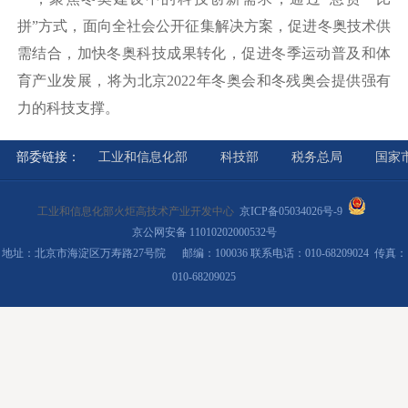
拼”方式，面向全社会公开征集解决方案，
促进冬奥技术供
需结合，加快冬奥科技成果转化，促进冬季运动普及和体
育产业发展，
将
为
北京
2022
年冬奥会和冬残奥会
提供
强有
力的
科技支撑
。
部委链接：
工业和信息化部
科技部
税务总局
国家
工业和信息化部火炬高技术产业开发中心
京ICP备05034026号-9
京公网安备 11010202000532号
地址：北京市海淀区万寿路27号院 邮编：100036 联系电话：010-68209024 传真：
010-68209025