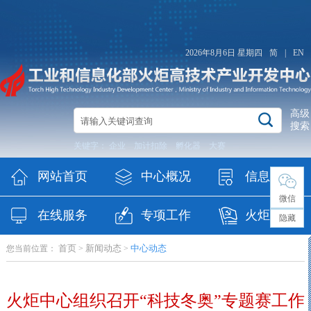
2026年8月6日 星期四
简
|
EN
高级
搜索
关键字：
企业
加计扣除
孵化器
大赛
网站首页
中心概况
信息公开
微信
在线服务
专项工作
火炬党委
隐藏
首页
新闻动态
中心动态
您当前位置：
>
>
（纪委）
火炬中心组织召开“科技冬奥”专题赛工作