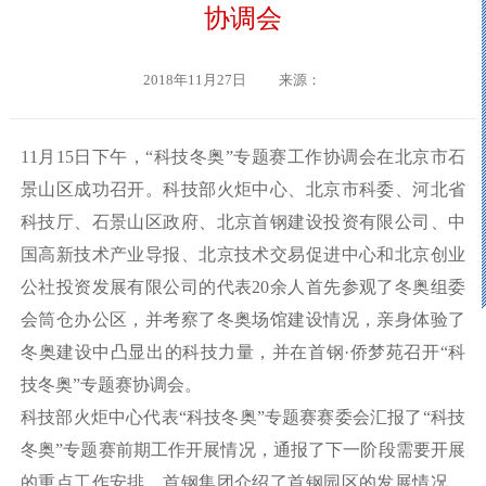
协调会
2018年11月27日
来源：
11
月
1
5
日下午，
“
科技冬奥
”
专题赛工作协调会在北京
市
石
景山区成功召开。
科技部
火炬中心
、
北京市科委、河北省
科技厅、石景山区政府、北京首钢建设投资有限公司、中
国高新技术产业导报、北京技术交易
促进
中心和北京创业
公社投资发展有限公司的代表
20
余人
首先参观了
冬奥组委
会筒仓办公区
，并考察了冬奥场馆建设情况，亲身体验
了
冬
奥
建设中凸显出
的科技力量
，并在
首钢
·
侨梦苑
召开
“科
技冬奥”专题赛协调会。
科技部火炬中心
代表
“
科技冬奥
”
专题赛赛委会汇报了
“
科技
冬奥
”
专题赛前期工作开展情况，通报了下一阶段需要开展
的重点工作安排。首钢集团介绍了首钢
园区
的发展情况，